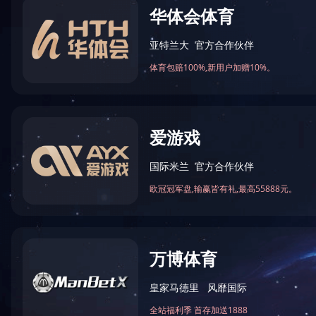
当前位置：
首页
>
服务内容
>
机电暖通工程
广州蓝清环保风管部经营项目:有白铁通风管
通风除尘工程，白铁皮通风管批发安装。承接中
栏目导航
开云(中国)
关于我们
电话：400-698-2838
新闻资讯
电话：400-698-2838