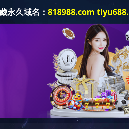
首 页
关于我们
服务内容
工程
咨询服务
环保工程
市政工程
机电暖通