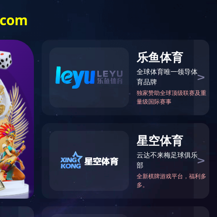
400-698-2838
案例
人力资源
新闻资讯
开云(中国)
工程