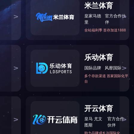
工程，通风排气管安装，共板法兰风管安装，车间
工作环境为主的相关工程项目。
分享到：
在线咨询
QQ咨询