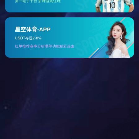
[2026-02-06]
广州推动减污降碳协同增效 绘就绿色低...
[2026-01-31]
深入生产一线 倾听企业呼声 着力破解...
[2026-01-14]
聚合力强帮扶 谋实策促发展 ——省住...
[2025-12-26]
400-698-2838
Copyright © 开云体育 版权所有