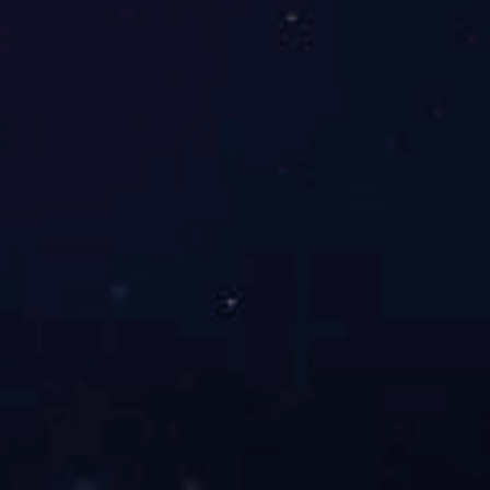
方网站
|
开云
体育
|
开云体
育·开云官方网
站
|
开云体育·