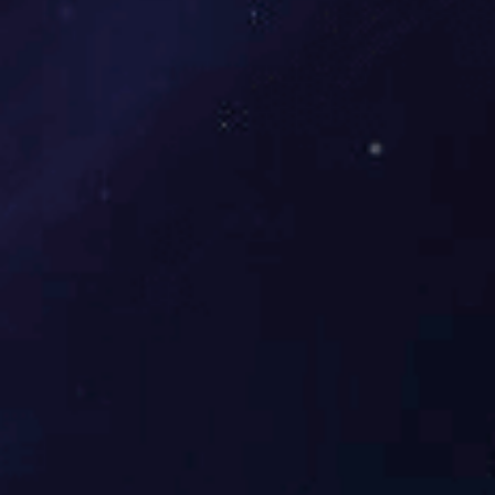
leyu·乐鱼（中
国）体育官方
网站
|
米兰体
育
|
世界杯竞
猜（中国）官