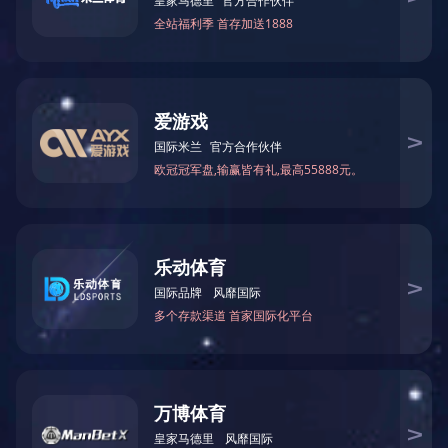
项目案例
Project
查看更多