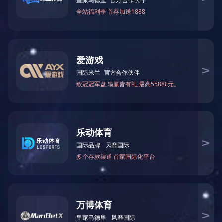
项目案例
Project
查看更多