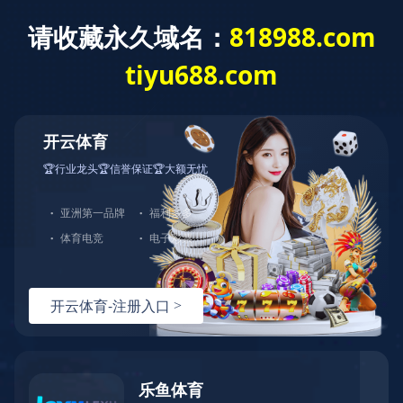
公司概况
Company
查看更多
开云体育
开云体育成立于2009年12月，位于广州市白云区嘉禾均