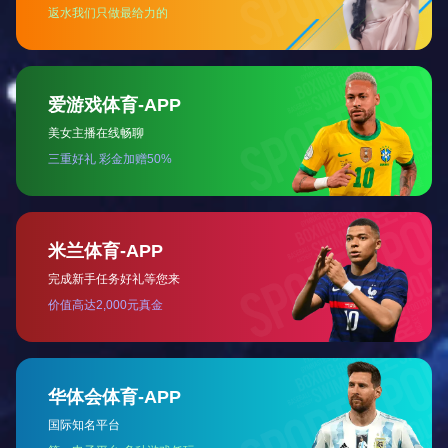
广东某企业地块土壤修...
市政工程
挥发性有机物（VOC...
新闻资讯
News
查看更多
老城市新活力！APEC广州之约，见...