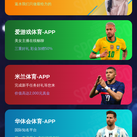
广东某企业地块土壤修...
市政工程
挥发性有机物（VOC...
新闻资讯
News
查看更多
老城市新活力！APEC广州之约，见...