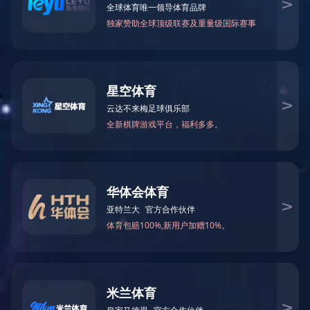
禾大道八一科技产业园2栋首层，是一家拥有先进技术和
工程经验的国家高新技术企业。专注于“环境治理”技术
的研发和实施的企业；是一家拥有先进技术和工程经验
的环保公司，主要从事环保咨询、环保手续、技术服
务、运营维护、在线监测、危废固废处理、环保管家等
全方位的环保服务；承接环保工程、市政工程、机电工
程，暖通工程，钢结构工程，生态修复工程；专业从事
污水处理、废气治理、通风除尘、噪声治理、除臭、甲
醛治理多年，拥有自己的设备生产工厂。