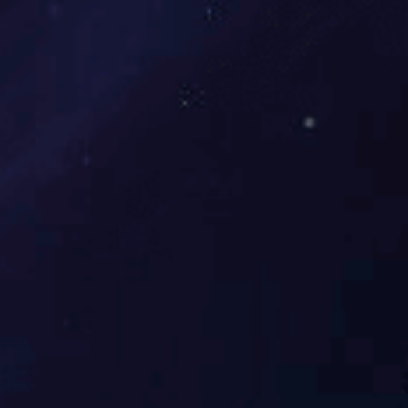
leyu·乐鱼（中
国）体育官方
网站
|
米兰体
育
|
世界杯竞
猜（中国）官