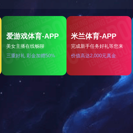
套污水站项目
有限公司
钟落潭镇新广从公路东侧
AB1006108地块
配套废水处理站，处理能力为
80t/d，废水处理
水解酸化→接触氧化→混凝沉淀”。
方式，咨询该项目环境影响报告书相关信息，并
限公司