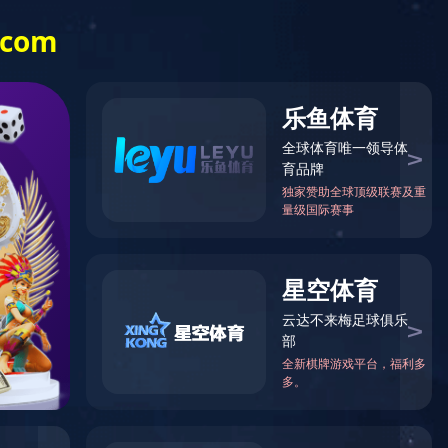
400-698-2838
案例
人力资源
新闻资讯
开云(中国)