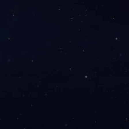
分享到：
返回列表
在线咨询
QQ咨询
电子邮箱