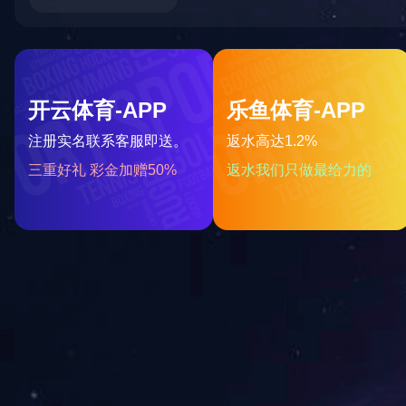
二、建设项目概况
（一）项目名称：弘捷产业园配
（二）建设单位：广州弘捷机械
（三）建设地址：广州市白云区
（四）建设性质：新建
（五）建设内容：拟建产业园区
艺路线为“调节池→气浮→混凝沉淀→
三、公众提出意见的方式和途径
①以信函、电子邮件、电话通讯等
②联系方式
建设单位名称：广州弘捷机械有