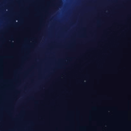
镇新广从公路东侧
AB1006108地块
0-80673675
永平红星路
22号之九首层
9110853
说明、公参意见表的网络链接：
/pan.baidu.com/s/1Dks9gkcwjHcK4aXLhAxF7g
全文详见链接：
XT3PacjkLbLWbmA 提取码: m2n5