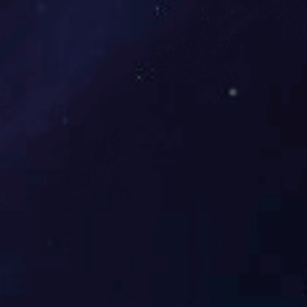
leyu·乐鱼（中
国）体育官方
网站
|
米兰体
育
|
世界杯竞
猜（中国）官