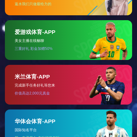
广东某企业地块土壤修...
市政工程
挥发性有机物（VOC...
新闻资讯
News
查看更多
老城市新活力！APEC广州之约，见...