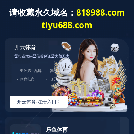
公司概况
Company
查看更多
开云体育
开云体育成立于2009年12月，位于广州市白云区嘉禾均