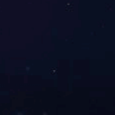
方网站
|
开云
体育
|
开云体
育·开云官方网
站
|
开云体育·