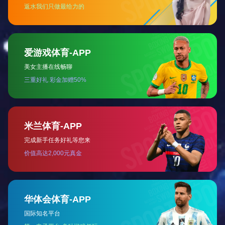
广东某企业地块土壤修...
市政工程
挥发性有机物（VOC...
新闻资讯
News
查看更多
老城市新活力！APEC广州之约，见...