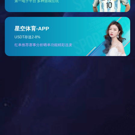
[2026-02-06]
广州推动减污降碳协同增效 绘就绿色低...
[2026-01-31]
深入生产一线 倾听企业呼声 着力破解...
[2026-01-14]
聚合力强帮扶 谋实策促发展 ——省住...
[2025-12-26]
400-698-2838
Copyright © 开云体育 版权所有