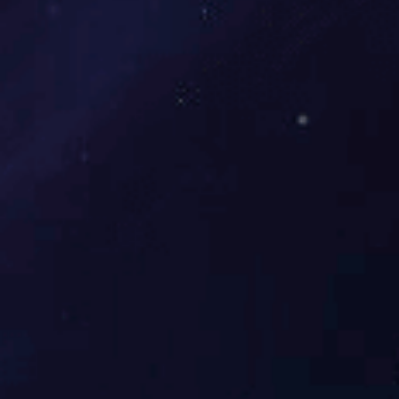
leyu·乐鱼（中
国）体育官方
网站
|
米兰体
育
|
世界杯竞
猜（中国）官