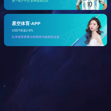
[2026-02-06]
广州推动减污降碳协同增效 绘就绿色低...
[2026-01-31]
深入生产一线 倾听企业呼声 着力破解...
[2026-01-14]
聚合力强帮扶 谋实策促发展 ——省住...
[2025-12-26]
400-698-2838
Copyright © 开云体育 版权所有