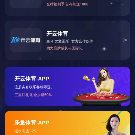
农村生活污水治理
污水治理案例
废气治理案例
无车车间案例
机电暖通工程
防白蚁、除甲醛