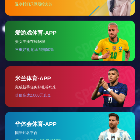
广东某企业地块土壤修...
市政工程
挥发性有机物（VOC...
新闻资讯
News
查看更多
老城市新活力！APEC广州之约，见...