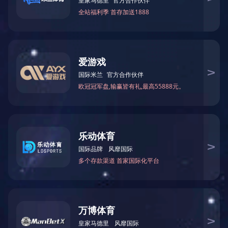
项目案例
Project
查看更多