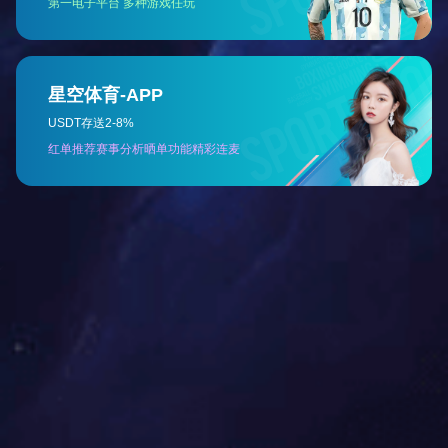
[2026-02-06]
广州推动减污降碳协同增效 绘就绿色低...
[2026-01-31]
深入生产一线 倾听企业呼声 着力破解...
[2026-01-14]
聚合力强帮扶 谋实策促发展 ——省住...
[2025-12-26]
400-698-2838
Copyright © 开云体育 版权所有