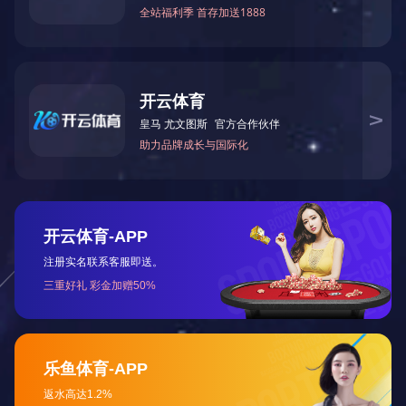
农村生活污水治理
污水治理案例
废气治理案例
无车车间案例
机电暖通工程
防白蚁、除甲醛