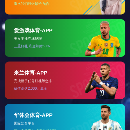
广东某企业地块土壤修...
市政工程
挥发性有机物（VOC...
新闻资讯
News
查看更多
老城市新活力！APEC广州之约，见...