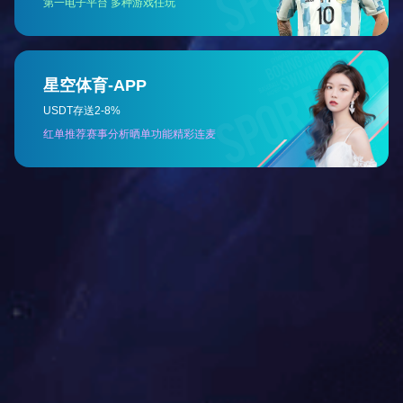
[2026-02-06]
广州推动减污降碳协同增效 绘就绿色低...
[2026-01-31]
深入生产一线 倾听企业呼声 着力破解...
[2026-01-14]
聚合力强帮扶 谋实策促发展 ——省住...
[2025-12-26]
400-698-2838
Copyright © 开云体育 版权所有