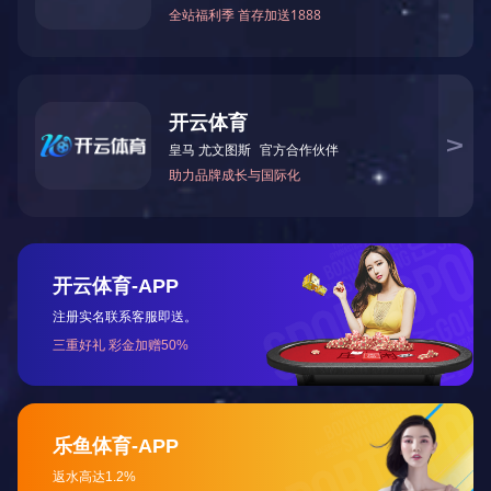
农村生活污水治理
污水治理案例
废气治理案例
无车车间案例
机电暖通工程
防白蚁、除甲醛