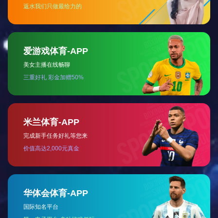
广东某企业地块土壤修...
市政工程
挥发性有机物（VOC...
新闻资讯
News
查看更多
老城市新活力！APEC广州之约，见...