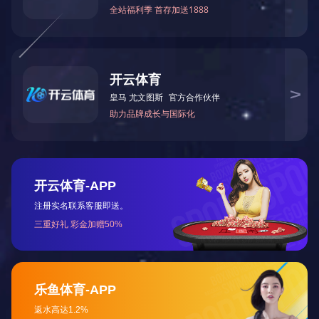
农村生活污水治理
污水治理案例
废气治理案例
无车车间案例
机电暖通工程
防白蚁、除甲醛