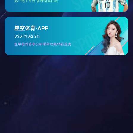
[2026-02-06]
广州推动减污降碳协同增效 绘就绿色低...
[2026-01-31]
深入生产一线 倾听企业呼声 着力破解...
[2026-01-14]
聚合力强帮扶 谋实策促发展 ——省住...
[2025-12-26]
400-698-2838
Copyright © 开云体育 版权所有